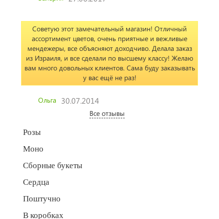
Советую этот замечательный магазин! Отличный
ассортимент цветов, очень приятные и вежливые
мендежеры, все объясняют доходчиво. Делала заказ
из Израиля, и все сделали по высшему классу! Желаю
вам много довольных клиентов. Сама буду заказывать
у вас ещё не раз!
Ольга
30.07.2014
Все отзывы
Розы
Моно
Сборные букеты
Сердца
Поштучно
В коробках