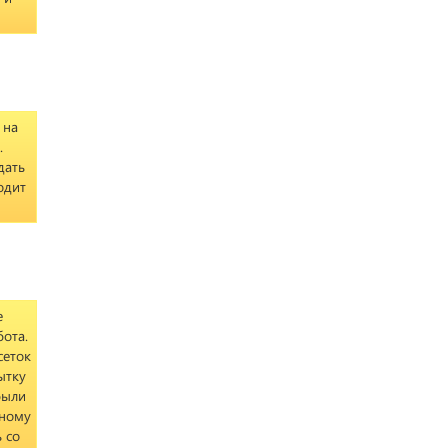
 на
.
дать
одит
е
бота.
сеток
ытку
были
нному
 со