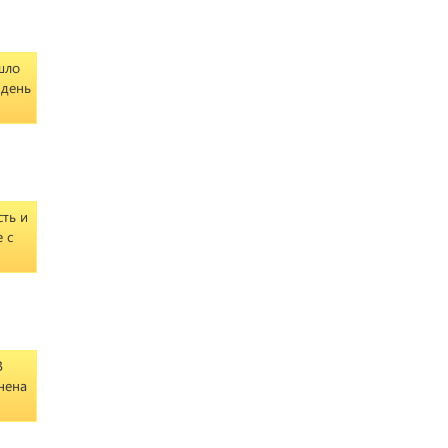
шло
 день
сть и
 с
В
нена