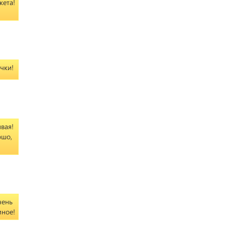
кета!
чки!
ивая!
ошо,
чень
мное!