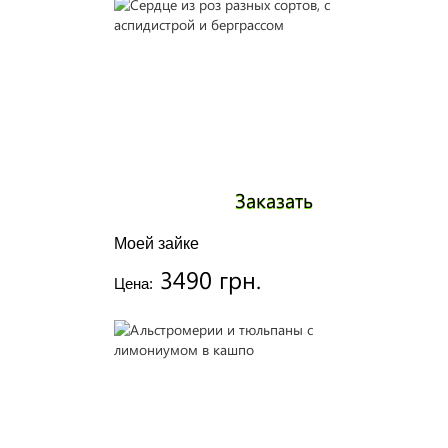
Ежедневные поставки свежесрезанных цветов -
розы, хризантемы, герберы, альстромерии, орхидеи
и т.д.
Все букеты собираются индивидуально за час до
вручения.
Доставка осуществляется по созвону с получателем
или в точно назначенное время - сюрпризом.
Заказать
Моей зайке
3490 грн.
Цена: