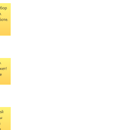
ыбор
.
боте.
.
кет!
е
ей
ты
м
л