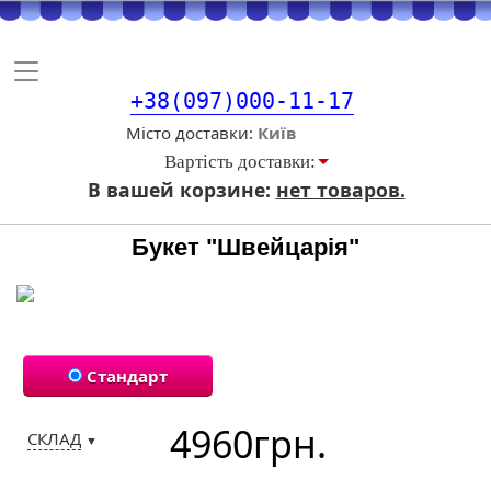
Toggle
navigation
+38(097)000-11-17
Місто доставки
Вартiсть доставки:
В вашей корзине:
нет товаров.
Букет "Швейцарія"
Стандарт
4960
грн.
СКЛАД
▼