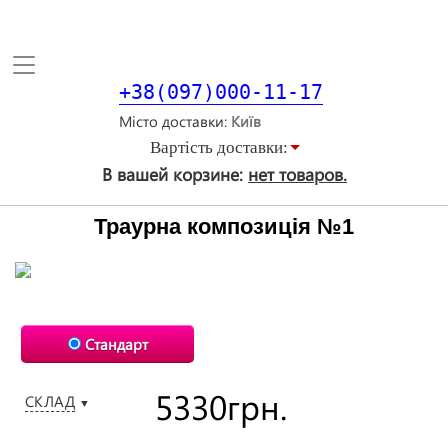
Toggle
navigation
+38(097)000-11-17
Місто доставки
Вартiсть доставки:
В вашей корзине:
нет товаров.
Траурна композиція №1
Стандарт
5330
грн.
СКЛАД
▼