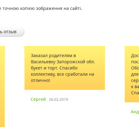
е точною копією зображення на сайті.
ь отзыв
Доставили цветы через 2 часа
.
после оплаты, как и обещали.
Обо всем проинформировали -
а
для меня это показатель
сервиса! Обязательно вернусь
к вам за ещё одним букетом.
Спасибо!
Андрей
10.01.2015