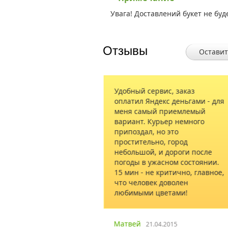
Увага! Доставлений букет не буд
Отзывы
Оставит
рвис, заказ
Заказал родителям в
декс деньгами - для
Васильевку Запорожской обл
й приемлемый
букет и торт. Спасибо
урьер немного
коллективу, все сработали н
 но это
отлично!
но, город
 и дороги после
жасном состоянии.
Сергей
26.02.2019
е критично, главное,
к доволен
цветами!
.04.2015