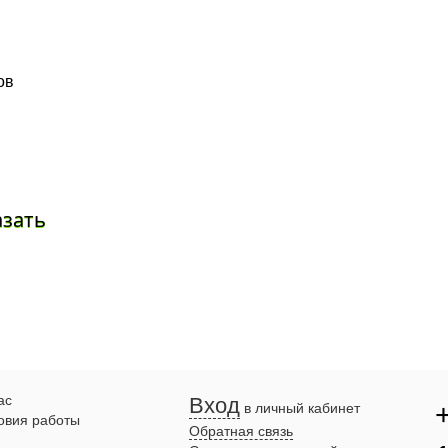
ов
азать
ас
Вход
в личный кабинет
овия работы
Обратная связь