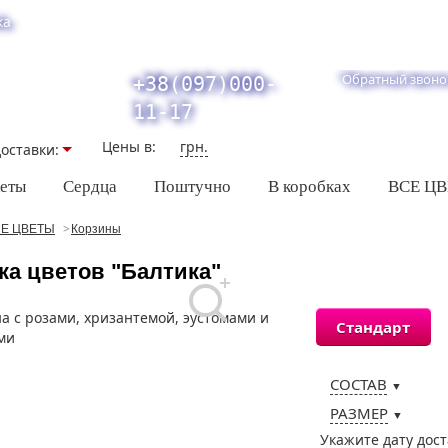
ка
Обратный звоно
+38(097)000-
11-17
Цены в:
грн.
оставки:
кеты
Сердца
Поштучно
В коробках
ВСЕ Ц
Е ЦВЕТЫ
Корзины
ка цветов "Балтика"
Стандарт
СОСТАВ
▼
РАЗМЕР
▼
Укажите дату дос