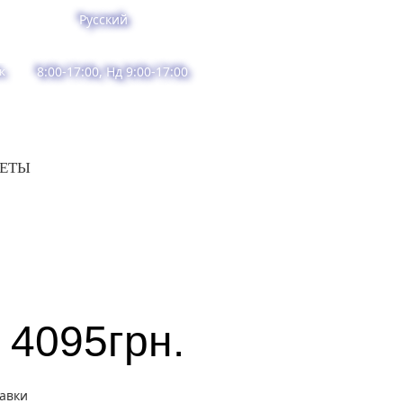
Русский
к
8:00-17:00, Нд 9:00-17:00
ВЕТЫ
4095
грн.
тавки