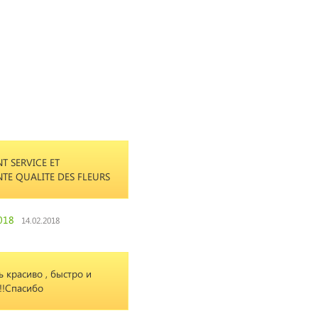
T SERVICE ET
NTE QUALITE DES FLEURS
018
14.02.2018
ь красиво , быстро и
!!Спасибо