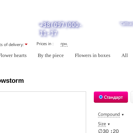
Callbac
+38(097)000-
11-17
Prices in :
грн.
s of delivery:
Flower hearts
By the piece
Flowers in boxes
All
owstorm
Стандарт
Compound
▼
Size
▼
∅30 ↕20