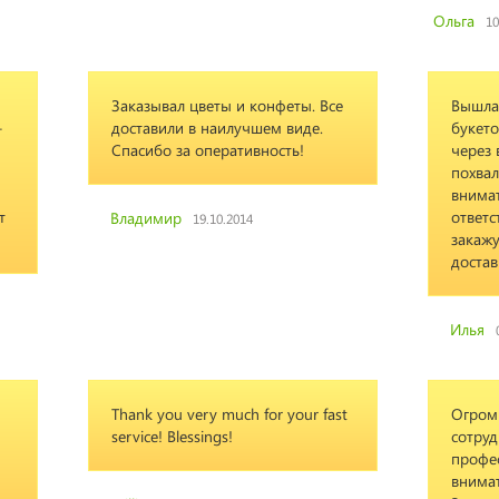
Ольга
10
Заказывал цветы и конфеты. Все
Вышла
-
доставили в наилучшем виде.
букето
Спасибо за оперативность!
через 
похвал
внимат
т
ответс
Владимир
19.10.2014
закажу
достав
Илья
Thank you very much for your fast
Огром
service! Blessings!
сотруд
профес
внима