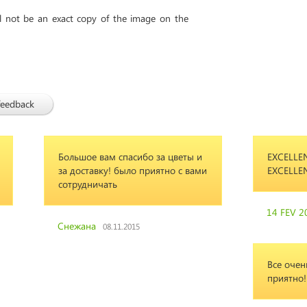
ll not be an exact copy of the image on the
feedback
Большое вам спасибо за цветы и
EXCELLEN
за доставку! было приятно с вами
EXCELLE
сотрудничать
14 FEV 2
Снежана
08.11.2015
Все очен
приятно!