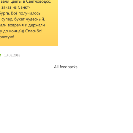
вали цветы в Светловодск,
 заказ из Санкт-
урга. Всё получилось
 супер, букет чудесный,
вили вовремя и держали
у до конца))) Спасибо!
оветую!
а
13.08.2018
All feedbacks