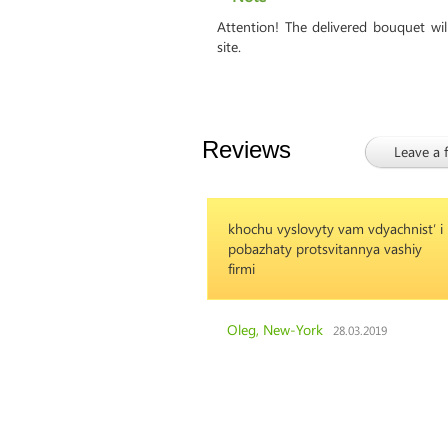
Attention! The delivered bouquet wi
site.
Reviews
Leave a 
khochu vyslovyty vam vdyachnistʹ i
pobazhaty protsvitannya vashiy
firmi
Oleg, New-York
28.03.2019