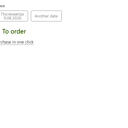
вки
Послезавтра
Another date
9.08.2026
To order
rchase in one click