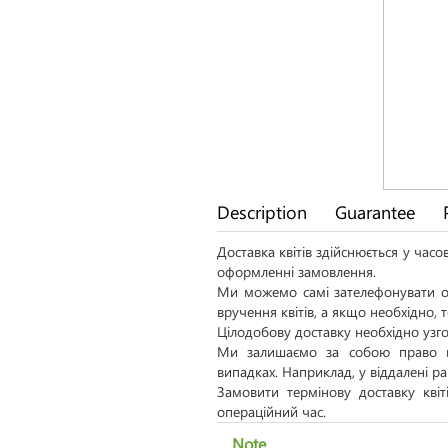
Description
Guarantee
Доставка квітів здійснюється у час
оформленні замовлення.
Ми можемо самі зателефонувати од
вручення квітів, а якщо необхідно,
Цілодобову доставку необхідно узго
Ми залишаємо за собою право н
випадках. Наприклад, у віддалені р
Замовити термінову доставку кві
операційний час.
Note