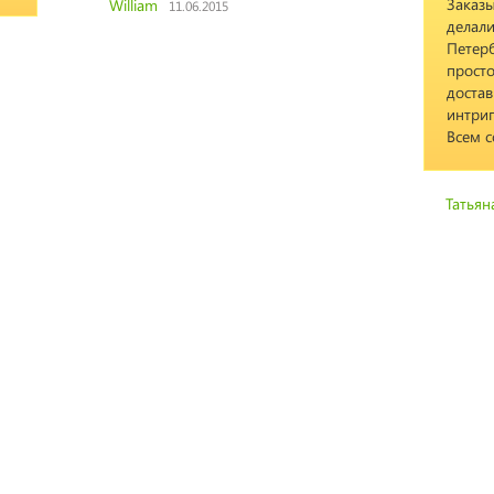
Заказы
William
11.06.2015
делали
Петерб
просто
доста
интриг
Всем с
Татьян