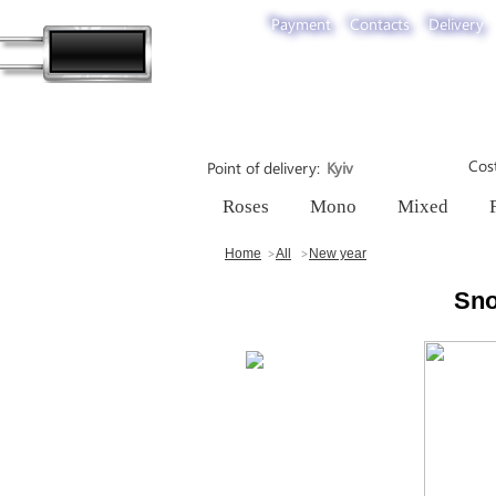
Payment
Contacts
Delivery
Cost
Point of delivery
Roses
Mono
Mixed
Home
All
New year
Sn