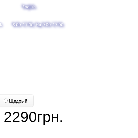
English
k
8:00-17:00, Нд 9:00-17:00
Щедрый
2290
грн.