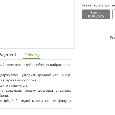
Укажите дату доста
Завтра
8.08.2026
Pu
Payment
Delivery
овий проміжок, який необхідно вибрати при
ержувачу і узгодити зручний час і місце
 то збережемо сюрприз.
дити заздалегідь.
а додаткову оплату доставки в деяких
айони.
тів (від 1-2 годин) можна по телефону в