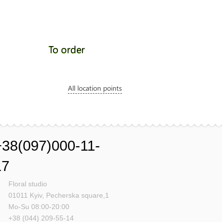
To order
All location points
+38(097)000-11-
17
Floral studio
01011
Kyiv,
Pecherska square,1
Mo-Su 08:00-20:00
+38 (044) 209-55-14