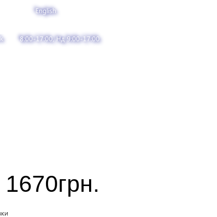
English
k
8:00-17:00, Нд 9:00-17:00
1670
грн.
вки