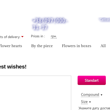
Callbac
+38(097)000-
11-17
Prices in :
грн.
ts of delivery:
Flower hearts
By the piece
Flowers in boxes
All
est wishes!
Standart
Compound
▼
Size
▼
Укажите дату доста