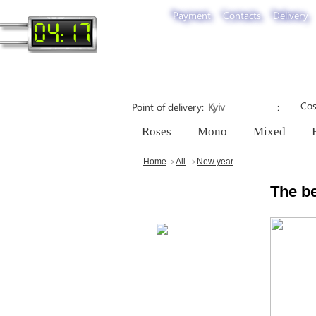
Payment
Contacts
Delivery
04:17
Cos
Point of delivery
Roses
Mono
Mixed
Home
All
New year
The b