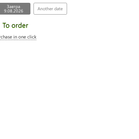
Завтра
Another date
9.08.2026
To order
rchase in one click