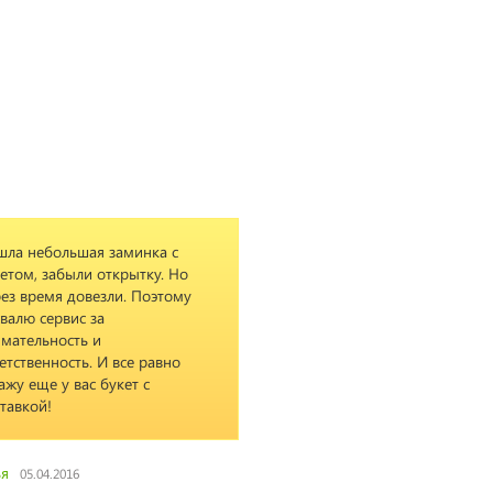
шла небольшая заминка с
Very nice, quick, friendl
етом, забыли открытку. Но
reliable service. Highly
ез время довезли. Поэтому
recommended.
валю сервис за
мательность и
етственность. И все равно
Oleksandr
15.02.2018
ажу еще у вас букет с
тавкой!
ья
05.04.2016