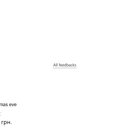
All feedbacks
tmas eve
:
 грн.