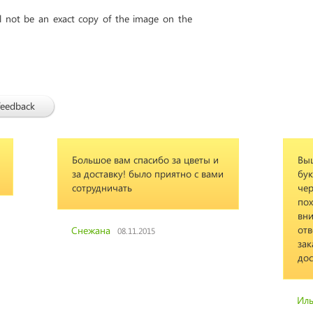
ll not be an exact copy of the image on the
feedback
Большое вам спасибо за цветы и
Вы
за доставку! было приятно с вами
бук
сотрудничать
чер
пох
вни
отв
Снежана
08.11.2015
зак
дос
Ил