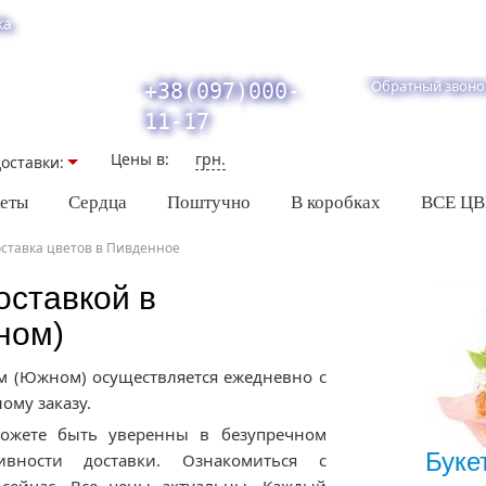
ка
Обратный звоно
+38(097)000-
11-17
Цены в:
грн.
оставки:
кеты
Сердца
Поштучно
В коробках
ВСЕ Ц
ставка цветов в Пивденное
оставкой в
ном)
м (Южном) осуществляется ежедневно с
ому заказу.
можете быть уверенны в безупречном
Буке
ивности доставки. Ознакомиться с