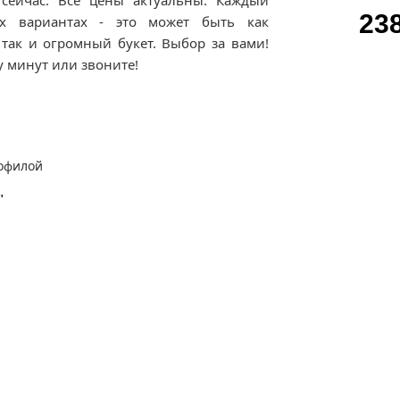
сейчас. Все цены актуальны. Каждый
23
их вариантах - это может быть как
так и огромный букет. Выбор за вами!
у минут или звоните!
"