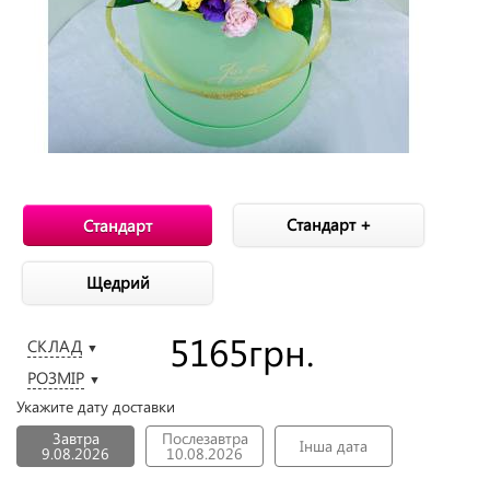
Стандарт +
Стандарт
Щедрий
5165
грн.
СКЛАД
▼
РОЗМІР
▼
Укажите дату доставки
Завтра
Послезавтра
Інша дата
9.08.2026
10.08.2026