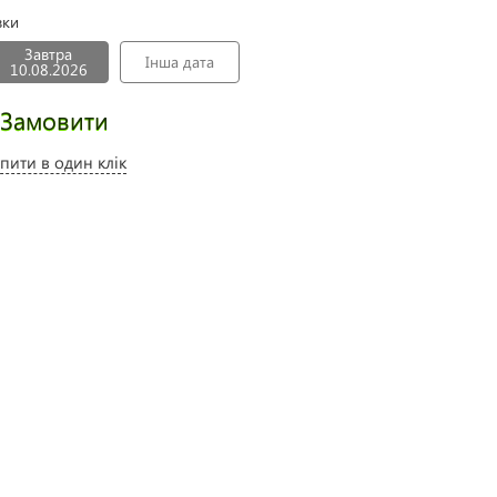
вки
Завтра
Інша дата
10.08.2026
Замовити
пити в один клік