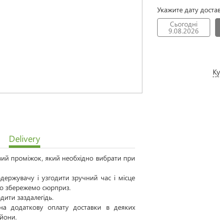
Укажите дату доста
Сьогодні
9.08.2026
Ку
Delivery
овий проміжок, який необхідно вибрати при
ержувачу і узгодити зручний час і місце
 то збережемо сюрприз.
дити заздалегідь.
а додаткову оплату доставки в деяких
айони.