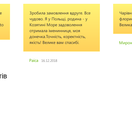
ce
Зробила замовлення вдруге. Все
Чарівн
чудово. Я у Польщі, родина - у
флорис
to
Козятині Море задоволення
Велика
отримала іменинниця, моя
донечка.Точність, коректність,
якість! Велике вам спасибі.
Миро
Раіса
16.12.2018
тів