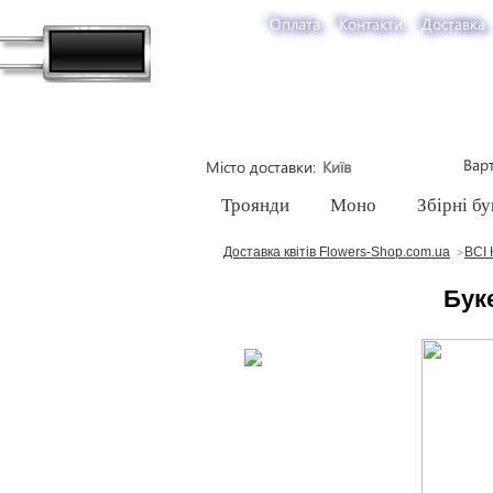
Оплата
Контакти
Доставка
Варт
Місто доставки
Троянди
Моно
Збірні бу
Доставка квітів Flowers-Shop.com.ua
ВСІ 
Буке