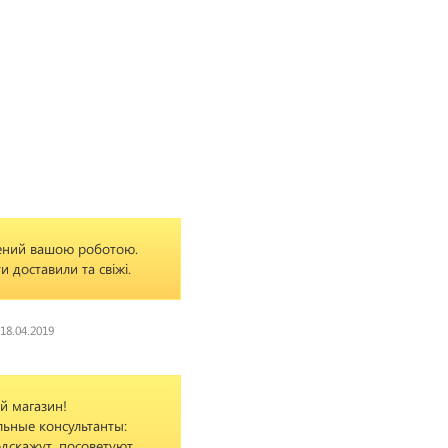
ений вашою роботою.
ти доставили та свіжі.
18.04.2019
й магазин!
ьные консультанты:
одскажут, посоветуют,