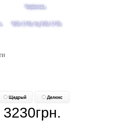
Українська
м
8:00-17:00, Нд 9:00-17:00
ТИ
Щедрый
Делюкс
3230
грн.