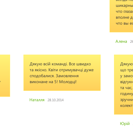
шикарные
что глаз
вполне д
что вы ес
Алена
2
Дякую всій команді. Все швидко
Дякую 
та якісно. Квіти отримувачці дуже
що тре
сподобалися. Замовлення
у зам
y
виконане на 5! Молодці!
відгук
та час
годину
зручни
Наталля
28.10.2014
колект
Юрій