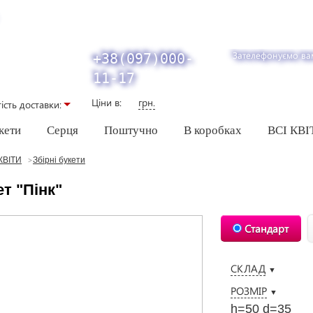
Зателефонуємо ва
+38(097)000-
11-17
Ціни в:
грн.
iсть доставки:
кети
Серця
Поштучно
В коробках
ВСІ КВІ
КВІТИ
Збірні букети
т "Пінк"
Стандарт
СКЛАД
▼
РОЗМІР
▼
h=50 d=35