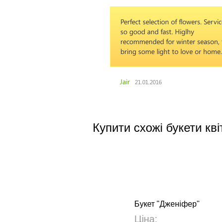
Perfect selection of flowers. Servi
so good and fast. Higlhy
recommended for winter season, 
bring some light to love or home.
Jair
21.01.2016
Купити схожі букети кві
Букет "Дженіфер"
Ціна: