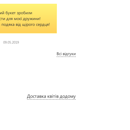
ий букет зробили
ти для моєї дружини!
 подяка від щірого сердця!
н
09.05.2019
Всі відгуки
Доставка квітів додому