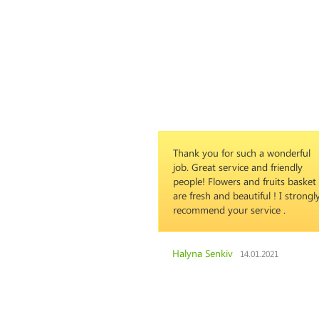
Thank you for such a wonderful
job. Great service and friendly
people! Flowers and fruits basket
are fresh and beautiful ! I strongl
recommend your service .
Halyna Senkiv
14.01.2021