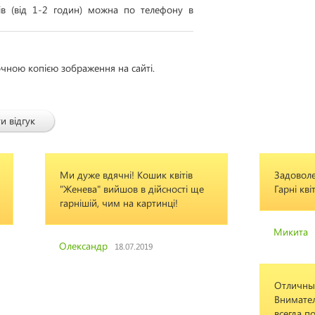
тів (від 1-2 годин) можна по телефону в
очною копією зображення на сайті.
и відгук
Ми дуже вдячні! Кошик квітів
Задовол
"Женева" вийшов в дійсності ще
Гарні кві
гарнішій, чим на картинці!
Микита
Олександр
18.07.2019
Отличны
Внимател
всегда п