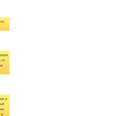
ета
.
изким
 от
ше
аже и
кет
ли,
 в