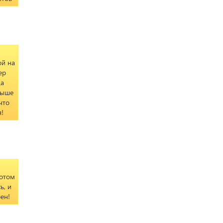
ой на
ер
да
выше
что
!
потом
ь, и
ен!