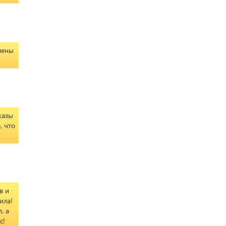
лены
казы
, что
в и
ила!
, а
с!